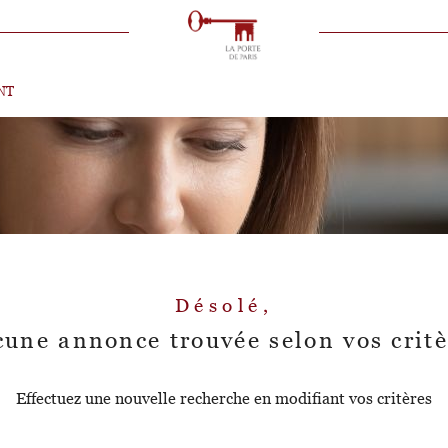
VOIR LES
0
ANNONCES
NT
uer
Estimer
LOYER
immo pro
Désolé,
cune annonce trouvée selon vos critè
Effectuez une nouvelle recherche en modifiant vos critères