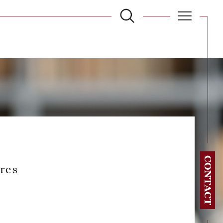
filtrer
Réinitialiser les filtres
CONTACT
res