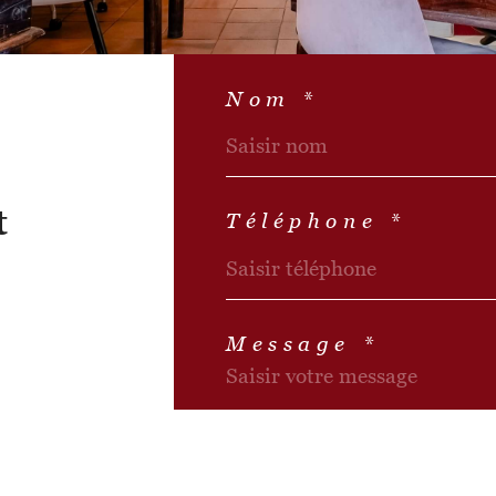
Nom *
t
Téléphone *
Message *
n