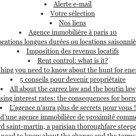
alerte e-mail
votre sélection
nos liens
agence immobilière à paris 10
locations longues durées ou locations saisonni
imposition des revenus locatifs
rent control: what is it?
ything you need to know about the hunt for ene
5 conseils pour devenir propriétaire
all about the carrez law and the boutin law
rising interest rates: the consequences for bor
l'agence n'aura plus de secrets pour vous !
s d’une agence immobilière de proximité comme
rd saint-martin, a parisian thoroughfare steepe
ou need to know about the change and the term