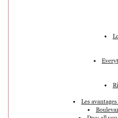
ever
les avantage
bouleva
dpe: all y