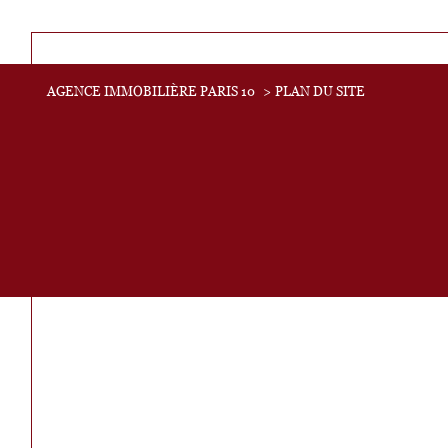
Acheter
AGENCE IMMOBILIÈRE PARIS 10
PLAN DU SITE
Lo
de l'ancien
TYPE DE BIEN
de l'ancien
de l'