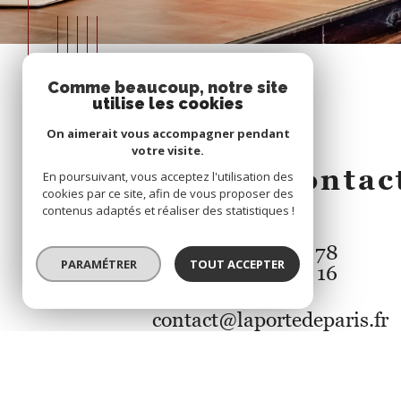
Comme beaucoup, notre site
utilise les cookies
On aimerait vous accompagner pendant
votre visite.
Prendre contac
En poursuivant, vous acceptez l'utilisation des
cookies par ce site, afin de vous proposer des
contenus adaptés et réaliser des statistiques !
01 40 18 78 78
PARAMÉTRER
TOUT ACCEPTER
06 15 24 30 16
contact@laportedeparis.fr
16/18 Boulevard Saint Marti
75010
Paris