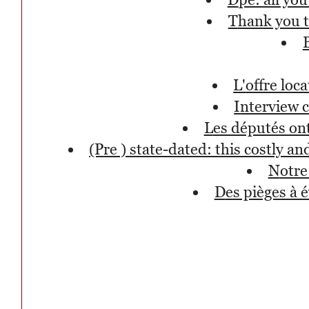
thank you 
l'offre lo
interview 
les députés on
(pre ) state-dated: this costly
notr
des pièges à