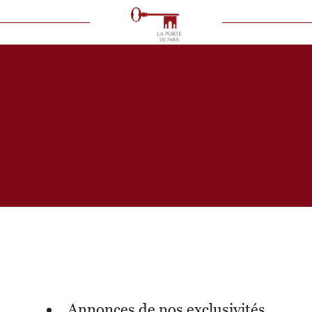
VOIR LES
6
ANNONCES
uer
Estimer
BUDGET
immo pro
annonces de nos exclusivités