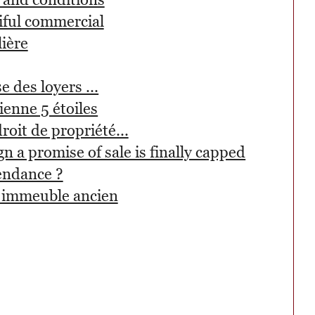
iful commercial
lière
e des loyers ...
ienne 5 étoiles
roit de propriété...
gn a promise of sale is finally capped
tendance ?
n immeuble ancien