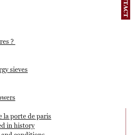
CONTACT
ères ?
rgy sieves
rowers
 la porte de paris
d in history
s and conditions