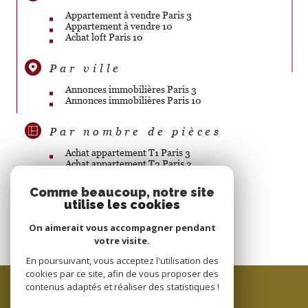
Appartement à vendre Paris 3
Appartement à vendre 10
Achat loft Paris 10
Par ville
Annonces immobilières Paris 3
Annonces immobilières Paris 10
Par nombre de pièces
Achat appartement T1 Paris 3
Achat appartement T2 Paris 3
Achat appartement T3 Paris 3
Achat appartement T5 Paris 3
Comme beaucoup, notre site
Achat appartement T2 Paris 10
utilise les cookies
Achat appartement T4 Paris 10
Achat appartement T5 Paris 10
On aimerait vous accompagner pendant
votre visite.
En poursuivant, vous acceptez l'utilisation des
cookies par ce site, afin de vous proposer des
ESPACE PROPRIÉTAIRE
contenus adaptés et réaliser des statistiques !
SE CONNECTER