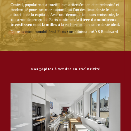
Central, populaire et attractif, le quartier s'est en effet redessiné et
modernisé pour incarner aujourd'hui l'un des lieux de vie les plus
attractifs de la capitale. Avec une demande toujours croissante, le
10e arrondissement de Paris continue d'
attirer de nombreux
investisseurs et familles
à la recherche d'un cadre de vie idéal.
Notre
agence immobilière à Paris 10e
, située au 16/18 Boulevard
Saint-Martin (75010 Paris), vous offre un accompagnement sur-
mesure, que vous souhaitiez vendre, acheter ou estimer votre bien.
Faire appel à La Porte de Paris, c'est la garantie d'être
accompagné en toute confiance par une équipe expérimentée et au
plus proche du marché local. Ici, on privilégie la qualité plutôt que
la quantité, on cultive une relation humaine basée sur la
Nos pépites à vendre en Exclusivité
transparence et la confiance.
Service d'estimation immobilière
En plus de nos services de vente et d'achat, nous proposons
un
service d'estimation immobilière gratuit
notamment dans
le 3e arrondissement
et ses environs.
Grâce à notre connaissance approfondie du marché immobilier
parisien, nous vous fournissons une estimation précise et
personnalisée de votre bien.
Que vous soyez
propriétaire dans le 10e arrondissement
ou