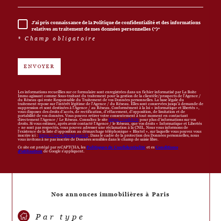
J'ai pris connaissance de la Politique de confidentialité et des informations
relatives au traitement de mes données personnelles (*)*
* Champ obligatoire
ENVOYER
Les informations recueillies sur ce formulaire sont enregistrées dans un fichier informatisé par La Boite
Immo agissant comme Sous-traitant du traitement pour la gestion de la clientèle/prospects de l'Agence /
du Réseau qui reste Responsable du Traitement de vos Données personnelles. La base légale du
traitement repose sur l'intérêt légitime de l'Agence / du Réseau. Elles sont conservées jusqu'à demande de
suppression et sont destinées à l'Agence / au Réseau. Conformément à la loi « informatique et libertés »,
vous disposez des droits d’accès, de rectification, d’effacement, d’opposition, de limitation et de
portabilité de vos données. Vous pouvez retirer votre consentement à tout moment en contactant
directement l’Agence / Le Réseau. Consultez le site
https://cnil.fr/fr
pour plus d’informations sur vos
droits. Si vous estimez, après avoir contacté l'Agence / le Réseau, que vos droits « Informatique et Libertés
» ne sont pas respectés, vous pouvez adresser une réclamation à la CNIL. Nous vous informons de
l’existence de la liste d'opposition au démarchage téléphonique « Bloctel », sur laquelle vous pouvez vous
inscrire ici :
https://www.bloctel.gouv.fr
. Dans le cadre de la protection des Données personnelles, nous
vous invitons à ne pas inscrire de Données sensibles dans le champ de saisie libre.
Ce site est protégé par reCAPTCHA, les
Politiques de Confidentialité
et es
Conditions
d'utilisation
de Google s'appliquent.
Nos annonces immobilières à Paris
Par type