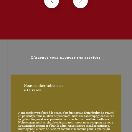
L’agence vous propose ses services
Nous confier votre bien
à la vente
Nous confier votre bien à la vente, c’est être certain d’un résultat de qualité
en passant par une relation de proximité : nous vous accompagnons tout au
long de votre projet avec professionnalisme, humanité et bienveillance.
Notre engagement est simple et transparent : nous nous occupons de votre
appartement comme si c’était le nôtre. Grâce à notre mandat confiance,
notre agence la Porte de Paris est connue et reconnue pour la qualité du