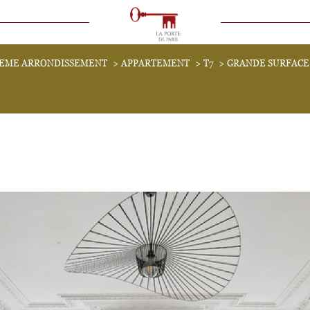
VOIR LES
1
ANNONCES
3EME ARRONDISSEMENT
APPARTEMENT
T7
GRANDE SURFACE 
uer
Estimer
1
LOCALISATION
BUDGET
immo pro
7 Pièces