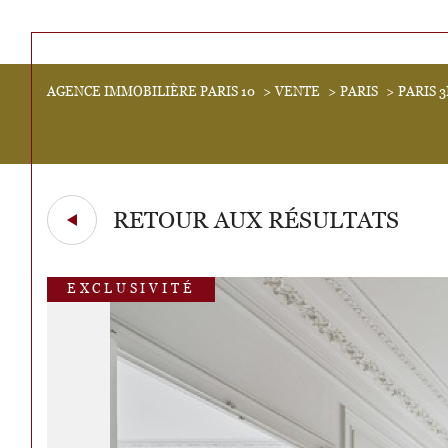
Acheter
AGENCE IMMOBILIÈRE PARIS 10
VENTE
PARIS
PARIS 
Lo
de l'ancien
1
TYPE DE BIEN
de l'ancien
de l'
Appartement
75001 - Paris
RETOUR AUX RÉSULTATS
EXCLUSIVITÉ