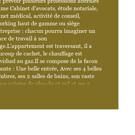
 prévoir plusieurs professions libérales 
me Cabinet d'avocats, étude notariale, 
censeur
net médical, activité de conseil, 
orking haut de gamme ou siège 
e
ntreprise : chacun pourra imaginer un 
ce de travail à son 
e.L'appartement est traversant, il a 
coup de cachet, le chauffage est 
viduel au gaz.Il se compose de la facon 
ante : Une belle entrée, Avec ses 4 belles 
bres, ses 2 salles de bains, son vaste 
ce cuisine de plus de 17 m² et ses 2 
ds salons/séjours totalisant plus de 60 
 Chacun y trouvera son coin de 
dis.Et parce qu’on n’a jamais assez de 
gement, cet appartement dispose 
ement de 4 débarras. Les larges 
agements apportent confort et élégance, 