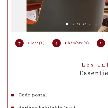
7
Pièce(s)
4
Chambre(s)
1
Les in
Essentie
Code postal
Caractéristiques
Valeurs
Surface habitable (m²)