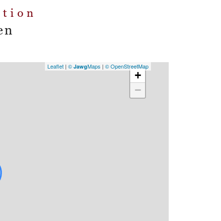
ation
en
Leaflet
|
©
Maps
|
© OpenStreetMap
Jawg
+
−