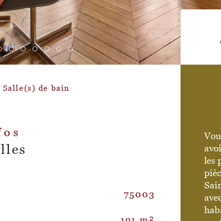
Salle(s) de bain
fos
Vous
lles
avoi
les 
piè
Sai
75003
Nom
Caractér
ave
haba
191 m²
Et