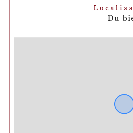
Localis
Du bi