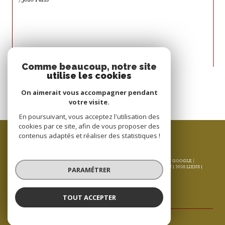
Nous suivre sur
Comme beaucoup, notre site
utilise les cookies
On aimerait vous accompagner pendant
votre visite.
En poursuivant, vous acceptez l'utilisation des
cookies par ce site, afin de vous proposer des
ESPACE PROPRIÉTAIRE
contenus adaptés et réaliser des statistiques !
SE CONNECTER
© 2026 | TOUS DROITS RÉSERVÉS | TRADUCTION POWERED BY GOOGLE |
NOS HONORAIRES
PLAN DU SITE
MENTIONS LÉGALES
ADMIN
NOS LIENS
PARAMÉTRER
POLITIQUE RGPD
COOKIES
TOUT ACCEPTER