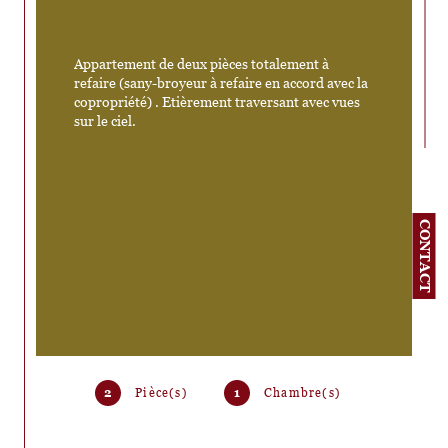
Appartement de deux pièces totalement à 
refaire (sany-broyeur à refaire en accord avec la 
copropriété) . Etièrement traversant avec vues 
sur le ciel. 
CONTACT
2
Pièce(s)
1
Chambre(s)