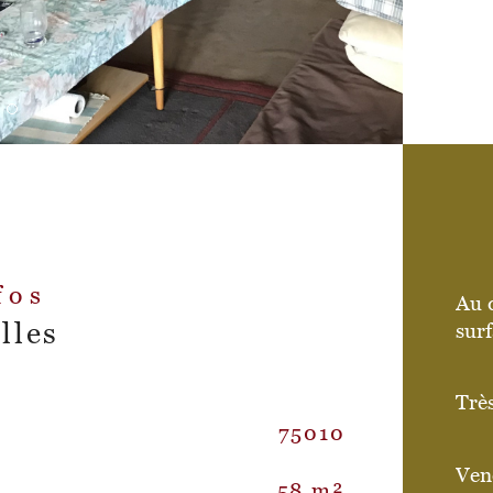
fos
Au d
lles
sur
Très
75010
Exp
Caractér
Ven
58 m²