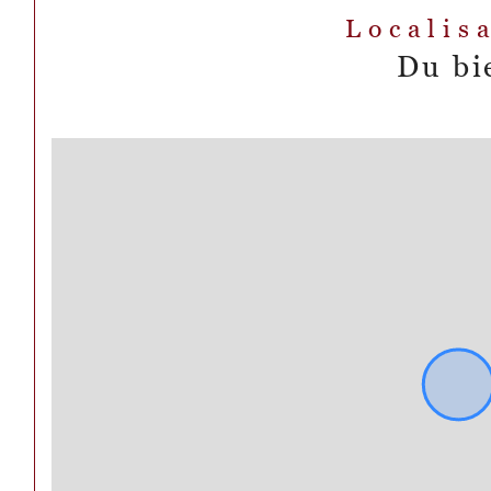
Localis
Du bi