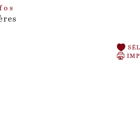
nfos
ères
SÉ
IM