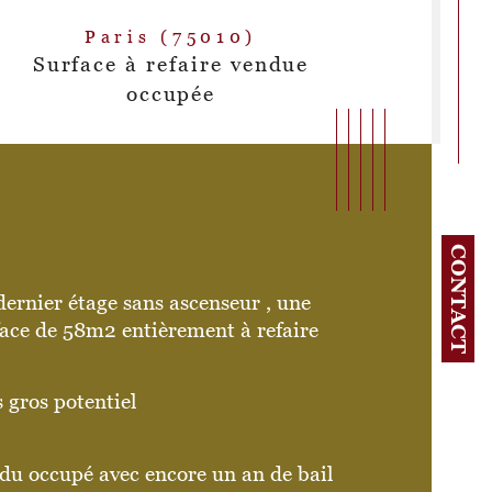
Paris (75010)
Surface à refaire vendue
occupée
CONTACT
ernier étage sans ascenseur , une 
face de 58m2 entièrement à refaire 
 gros potentiel 
osition
istiques
Valeurs
du occupé avec encore un an de bail 