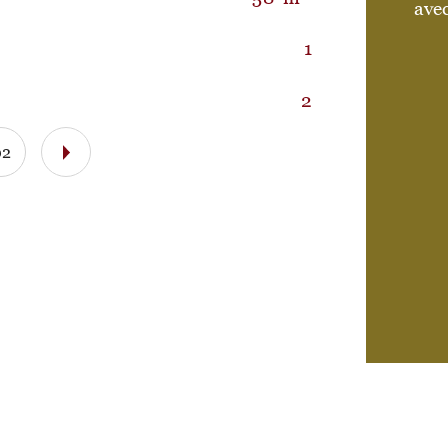
avec
1
2
02