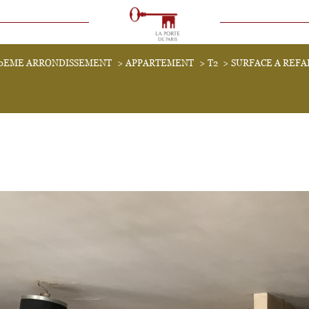
VOIR LES
1
ANNONCES
10EME ARRONDISSEMENT
APPARTEMENT
T2
SURFACE A REF
uer
Estimer
1
LOCALISATION
BUDGET
immo pro
2 Pièces