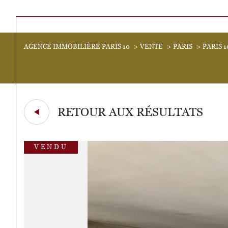
Acheter
AGENCE IMMOBILIÈRE PARIS 10
VENTE
PARIS
PARIS 
Lo
de l'ancien
1
TYPE DE BIEN
de l'ancien
de l'
Appartement
75001 - Paris
RETOUR AUX RÉSULTATS
VENDU