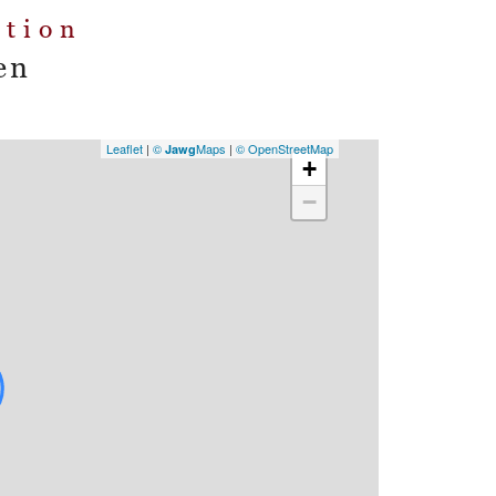
ation
en
Leaflet
|
©
Maps
|
© OpenStreetMap
Jawg
+
−