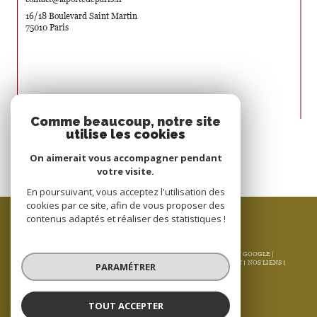
16/18 Boulevard Saint Martin
75010 Paris
Nous suivre sur
Comme beaucoup, notre site
utilise les cookies
On aimerait vous accompagner pendant
votre visite.
En poursuivant, vous acceptez l'utilisation des
cookies par ce site, afin de vous proposer des
ESPACE PROPRIÉTAIRE
contenus adaptés et réaliser des statistiques !
SE CONNECTER
© 2026 | TOUS DROITS RÉSERVÉS | TRADUCTION POWERED BY GOOGLE |
NOS HONORAIRES
PLAN DU SITE
MENTIONS LÉGALES
ADMIN
NOS LIENS
PARAMÉTRER
POLITIQUE RGPD
COOKIES
TOUT ACCEPTER