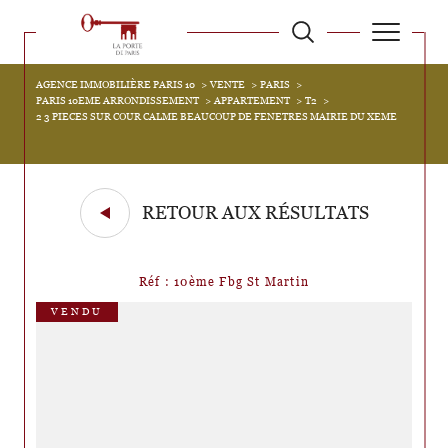
AGENCE IMMOBILIÈRE PARIS 10
VENTE
PARIS
PARIS 10EME ARRONDISSEMENT
APPARTEMENT
T2
2 3 PIECES SUR COUR CALME BEAUCOUP DE FENETRES MAIRIE DU XEME
RETOUR AUX RÉSULTATS
Réf : 10ème Fbg St Martin
VENDU