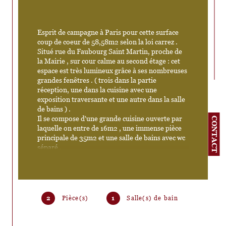
Esprit de campagne à Paris pour cette surface 
coup de coeur de 58,58m2 selon la loi carrez . 
Situé rue du Faubourg Saint Martin, proche de 
la Mairie , sur cour calme au second étage : cet 
espace est très lumineux grâce à ses nombreuses 
grandes fenêtres . ( trois dans la partie 
réception, une dans la cuisine avec une 
exposition traversante et une autre dans la salle 
de bains ) . 
Il se compose d'une grande cuisine ouverte par 
CONTACT
laquelle on entre de 16m2 , une immense pièce 
principale de 35m2 et une salle de bains avec wc 
séparé . 
L'espace peut être facilement cloisonner pour 
devenir un appartement deux pièces avec une 
chambre fermée ou être transformé en trois 
pièces/deux chambres avec des travaux plus 
importants . 
2
Pièce(s)
1
Salle(s) de bain
Il possède beaucoup de cachet avec son 
carrelage en tomette , ses poutres , sa hauteur 
sous plafond et sa cheminée . Des travaux 