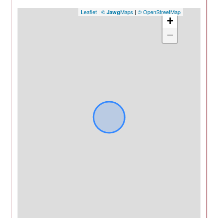
Leaflet
|
©
Maps
|
© OpenStreetMap
Jawg
+
−