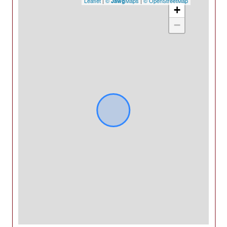
Leaflet
|
©
Maps
|
© OpenStreetMap
Jawg
+
−