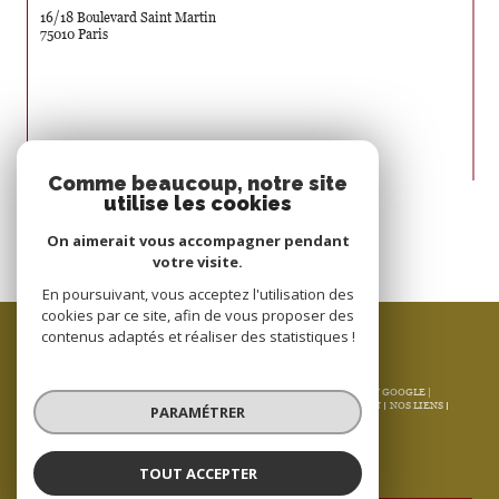
16/18 Boulevard Saint Martin
75010 Paris
Nous suivre sur
Comme beaucoup, notre site
utilise les cookies
On aimerait vous accompagner pendant
votre visite.
En poursuivant, vous acceptez l'utilisation des
cookies par ce site, afin de vous proposer des
ESPACE PROPRIÉTAIRE
contenus adaptés et réaliser des statistiques !
SE CONNECTER
© 2026 | TOUS DROITS RÉSERVÉS | TRADUCTION POWERED BY GOOGLE |
NOS HONORAIRES
PLAN DU SITE
MENTIONS LÉGALES
ADMIN
NOS LIENS
PARAMÉTRER
POLITIQUE RGPD
COOKIES
TOUT ACCEPTER