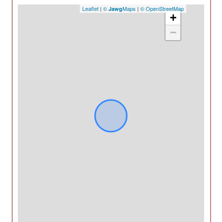
Leaflet
|
©
Maps
|
© OpenStreetMap
Jawg
+
−