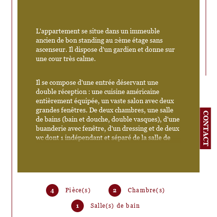
L'appartement se situe dans un immeuble 
ancien de bon standing au 2ème étage sans 
ascenseur. Il dispose d'un gardien et donne sur 
une cour très calme. 
Il se compose d'une entrée déservant une 
double réception : une cuisine américaine 
entièrement équipée, un vaste salon avec deux 
grandes fenêtres. De deux chambres, une salle 
CONTACT
de bains (bain et douche, double vasques), d'une 
buanderie avec fenêtre, d'un dressing et de deux 
wc dont 1 indépendant et séparé de la salle de 
bains. 
Il est en parfait état avec des prestations haut de 
gamme en termes de confort. Il possède du 
ccachet avec une belle hauteur sous plafond de 
4
Pièce(s)
2
Chambre(s)
presque 3 mètres et du parquet ancien en point 
1
Salle(s) de bain
de Hongrie. 