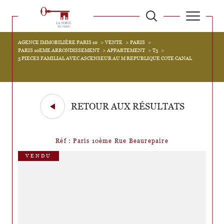
AGENCE IMMOBILIÈRE PARIS 10
VENTE
PARIS
PARIS 10EME ARRONDISSEMENT
APPARTEMENT
T5
5 PIECES FAMILIAL AVEC ASCENSEUR AU M REPUBLIQUE COTE CANAL
RETOUR AUX RÉSULTATS
Réf : Paris 10ème Rue Beaurepaire
VENDU