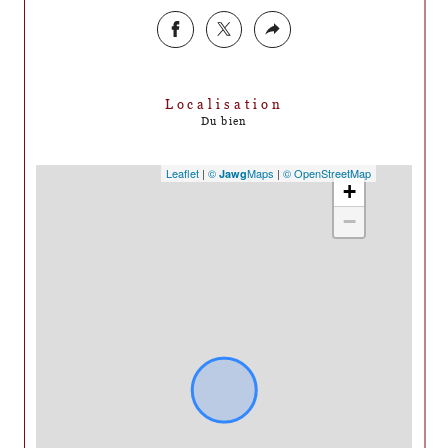
Localisation
Du bien
Leaflet
|
©
Maps
|
© OpenStreetMap
Jawg
+
−