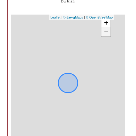
Du bien
Leaflet
|
©
Maps
|
© OpenStreetMap
Jawg
+
−