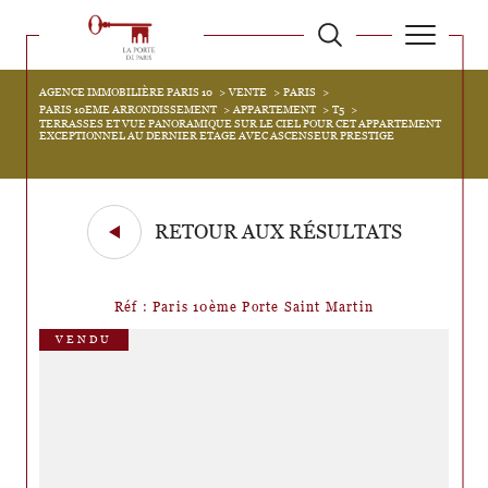
AGENCE IMMOBILIÈRE PARIS 10
VENTE
PARIS
PARIS 10EME ARRONDISSEMENT
APPARTEMENT
T5
TERRASSES ET VUE PANORAMIQUE SUR LE CIEL POUR CET APPARTEMENT
EXCEPTIONNEL AU DERNIER ETAGE AVEC ASCENSEUR PRESTIGE
RETOUR AUX RÉSULTATS
Réf : Paris 10ème Porte Saint Martin
VENDU