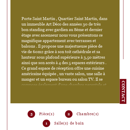
Porte Saint Martin , Quartier Saint Martin, dans 
un immeuble Art Déco des années 30 de très 
bon standing avec gardien au 8ème et dernier 
étage avec ascenseur nous vous présentons ce 
magnifique appartement avec terrasses et 
balcons . Il propose une majestueuse pièce de 
vie de 60m2 grâce à son toit cathédrale et sa 
hauteur sous plafond supérieure à 3,50 mètres  
ainsi que son accès à 4 des 5 espaces extérieurs . 
Ce grand espace de réception offre une cuisine 
américaine équipée , un vaste salon, une salle à 
manger et un espace bureau ou salon TV. Il se 
CONTACT
compose également d'une chambre parentale et 
sa terrasse, d'une seconde chambre et son 
balcon (actuellement divisée en deux petites 
chambres d'enfants) , d'une salle de bains avec 
wc, d'une salle d'eau avec wc et de très 
nombreux rangements sur mesure. Les espaces 
5
Pièce(s)
2
Chambre(s)
extérieurs sont un atout précieux et rare , il y en 
a 5 dont une terrasse de 13m2, une seconde 
1
Salle(s) de bain
terrasse de 5m2, et trois balcons de 3,30m2 