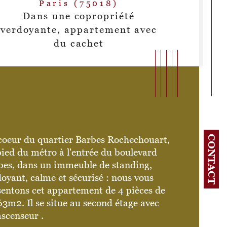
Paris (75018)
Dans une copropriété
verdoyante, appartement avec
du cachet
CONTACT
coeur du quartier Barbes Rochechouart, 
ied du métro à l'entrée du boulevard 
bes, dans un immeuble de standing, 
oyant, calme et sécurisé : nous vous 
sentons cet appartement de 4 pièces de 
age
istiques
Valeurs
3m2. Il se situe au second étage avec 
scenseur . 
censeur