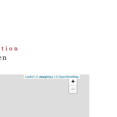
ation
en
Leaflet
|
©
Maps
|
© OpenStreetMap
Jawg
+
−