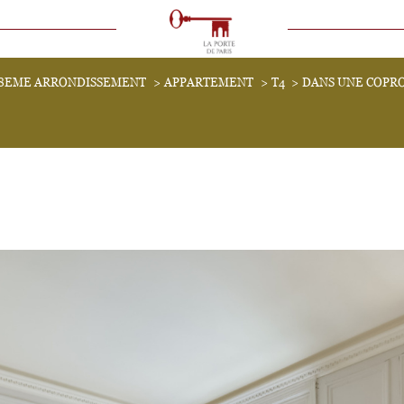
VOIR LES
0
ANNONCES
18EME ARRONDISSEMENT
APPARTEMENT
T4
DANS UNE COPR
uer
Estimer
1
LOCALISATION
BUDGET
immo pro
4 Pièces