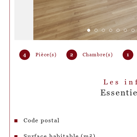
4
Pièce(s)
2
Chambre(s)
1
Les in
Essentie
Code postal
Caractéristiques
Valeurs
Surface habitable (m²)