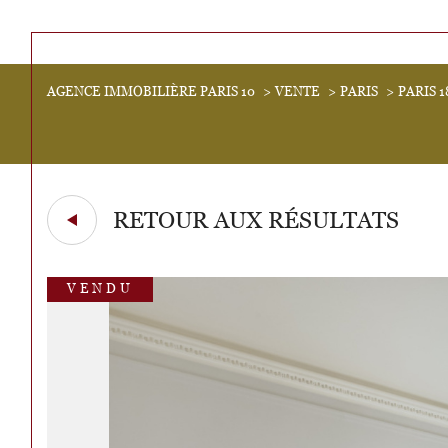
Acheter
AGENCE IMMOBILIÈRE PARIS 10
VENTE
PARIS
PARIS 
Lo
de l'ancien
1
TYPE DE BIEN
de l'ancien
de l'
Appartement
75001 - Paris
RETOUR AUX RÉSULTATS
VENDU