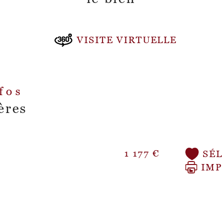
pro
VISITE VIRTUELLE
nfos
ères
1 177 €
SÉ
IM