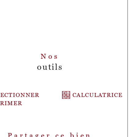
posée dans le même immeuble en sus . 
Nos
outils
LECTIONNER
CALCULATRICE
PRIMER
Partager ce bien