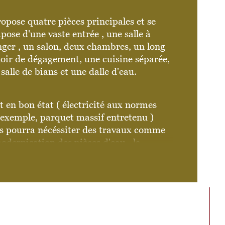
ropose quatre pièces principales et se 
e
ose d'une vaste entrée , une salle à 
ger , un salon, deux chambres, un long 
de salle de bains
oir de dégagement, une cuisine séparée, 
salle de bians et une dalle d'eau.
st en bon état ( électricité aux normes 
 exemple, parquet massif entretenu ) 
s pourra nécéssiter des travaux comme 
odernisation des pièces d'eau , la 
ture et moduler les cloisons.
st très calme, exposé sur cour Sud et 
t. Il bénéficie d'une cave. 
 chambre de service de 7m2 peut être 