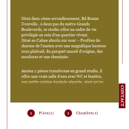
Situé dans 2ème arrondissement, Bd Bonne 
Nouvelle , à deux pas du métro Grands 
Boulevards, ce studio offre un cadre de vie 
privilégié au sein d'un quartier vivant. 
Situé au Calme absolu sur cour – Profitez du 
charme de l’ancien avec une magnifique hauteur 
sous plafond, du parquet massif d'origine, des 
moulures et une cheminée. 
Ancien 2 pièces transformé en grand studio, il 
offre une vraie salle d’eau avec WC et fenêtre, 
une petite cuisine équipée séparée, ainsi qu’un 
espace ouvert modulable avec lit électrique 
CONTACT
escamotable, permettant de structurer un coin 
nuit discret.
La grande pièce de vie lumineuse bénéficie de 
1
Pièce(s)
1
Chambre(s)
deux grandes fenêtres plein sud, offrant une 
belle perspective et de multiples possibilités 
d’aménagement grâce aux 4 fenêtres présentes 