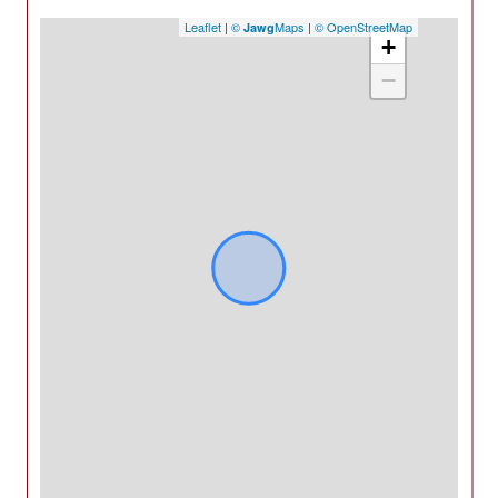
Leaflet
|
©
Maps
|
© OpenStreetMap
Jawg
+
−