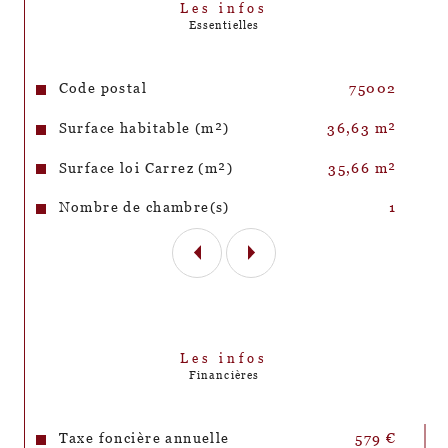
Les infos
dans l’appartement.
Essentielles
Un immeuble chargé d’histoire – Construit en 
1700, il nécessitera un ravalement des façades 
Caractéristiques
Valeurs
Code postal
75002
extérieures dans le futur, offrant ainsi 
l’opportunité de valoriser encore davantage ce 
Surface habitable (m²)
36,63 m²
bien. ( Le ravalement de la cour intérieure est 
par contre tout neuf). 
Surface loi Carrez (m²)
35,66 m²
Nombre de chambre(s)
1
Si la disposition actuelle des pièces peut être 
repensée, les multiples ouvertures permettent 
d’imaginer une toute nouvelle distribution des 
espaces.
Les infos
Financières
Taxe foncière annuelle
579 €