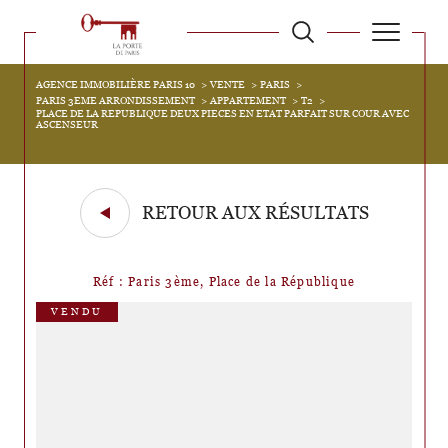
AGENCE IMMOBILIÈRE PARIS 10
VENTE
PARIS
PARIS 3EME ARRONDISSEMENT
APPARTEMENT
T2
PLACE DE LA REPUBLIQUE DEUX PIECES EN ETAT PARFAIT SUR COUR AVEC
ASCENSEUR
RETOUR AUX RÉSULTATS
Réf : Paris 3ème, Place de la République
VENDU