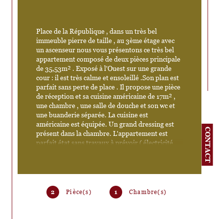
Place de la République , dans un très bel 
immeuble pierre de taille , au 3ème étage avec 
un ascenseur nous vous présentons ce très bel 
appartement composé de deux pièces principale 
de 35,53m² . Exposé à l'Ouest sur une grande 
cour : il est très calme et ensoleillé .Son plan est 
parfait sans perte de place . Il propose une pièce 
de réception et sa cuisine américaine de 17m² , 
une chambre , une salle de douche et son wc et 
une buanderie séparée. La cuisine est 
américaine est équipée. Un grand dressing est 
CONTACT
présent dans la chambre. L'appartement est 
parfait état sans travaux à prévoir ( électricité 
aux normes, double vitrage, très bon état 
général). Cet appartement est à usage 
commercial.
2
Pièce(s)
1
Chambre(s)