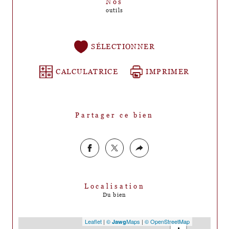
Nos
outils
SÉLECTIONNER
CALCULATRICE
IMPRIMER
Partager ce bien
Localisation
Du bien
Leaflet
|
©
Maps
|
© OpenStreetMap
Jawg