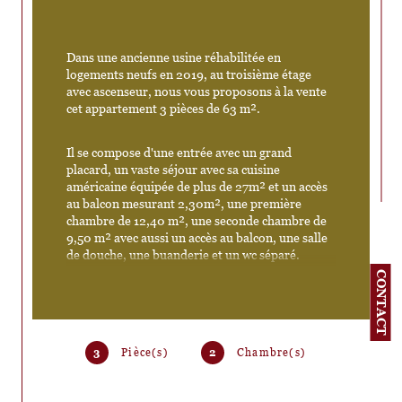
Dans une ancienne usine réhabilitée en 
logements neufs en 2019, au troisième étage 
avec ascenseur, nous vous proposons à la vente 
cet appartement 3 pièces de 63 m².
Il se compose d'une entrée avec un grand 
placard, un vaste séjour avec sa cuisine 
américaine équipée de plus de 27m² et un accès 
au balcon mesurant 2,30m², une première 
chambre de 12,40 m², une seconde chambre de 
9,50 m² avec aussi un accès au balcon, une salle 
de douche, une buanderie et un wc séparé.
CONTACT
Cet appartement est idéalement situé sur une 
cour très large et verdoyante permettant d'allier 
le calme et la luminosité tout au long de la 
journée. Vous disposez d'une vue sur le ciel des 
3
Pièce(s)
2
Chambre(s)
pièces de vie grâce à toutes les fenêtres.