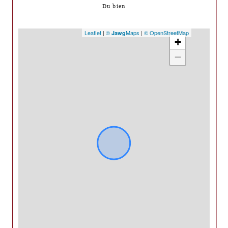
Du bien
Leaflet
|
©
Maps
|
© OpenStreetMap
Jawg
+
−