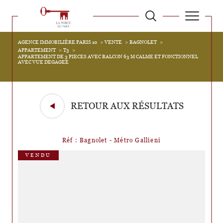
AGENCE IMMOBILIÈRE PARIS 10
VENTE
BAGNOLET
APPARTEMENT
T3
APPARTEMENT DE 3 PIECES AVEC BALCON 63 M CALME ET FONCTIONNEL
AVEC VUE DEGAGEE
RETOUR AUX RÉSULTATS
Réf : Bagnolet - Métro Gallieni
VENDU