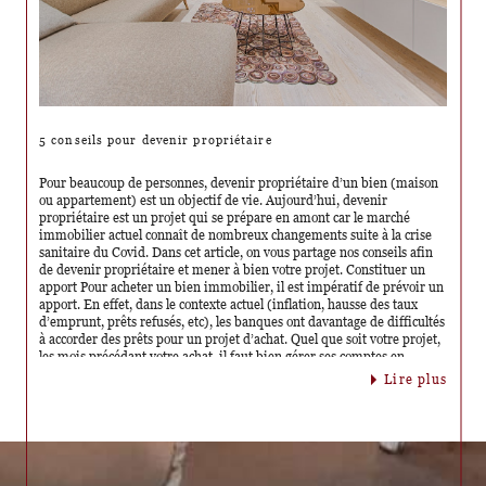
déduisant les charges des travaux de rénovation. En effet, la limite
d’imputation des déficits fonciers sur le revenu global passera de 10
700€ à 21 400€. Le propriétaire s’engage alors à effectuer des travaux
de rénovation afin de passer le logement d’une classe énergétique E, F
ou G à une classe énergétique A, B, C ou D d’ici le 31 décembre 2025.
Le bailleur doit justifier d’une acceptation de devis à partir du 5
novembre 2022 et payé entre le 1er janvier 2023 et le 31 décembre
2025. Si les justifications demandées ne sont pas apportées, alors la
limite d’imputation d’un déficit foncier restera à 10 700 €. Le nombre
5 conseils pour devenir propriétaire
de logements “passoires énergétiques” est en constante augmentation
depuis le changement de la méthode de calcul du DPE. Par conséquent,
Pour beaucoup de personnes, devenir propriétaire d’un bien (maison
si vous êtes propriétaire bailleur, ces changements vous concernent
ou appartement) est un objectif de vie. Aujourd’hui, devenir
directement. C’est le moment de vérifier votre DPE et d’apporter les
propriétaire est un projet qui se prépare en amont car le marché
modifications nécessaires au logement afin de respecter ces nouvelles
immobilier actuel connaît de nombreux changements suite à la crise
règles.
sanitaire du Covid. Dans cet article, on vous partage nos conseils afin
de devenir propriétaire et mener à bien votre projet. Constituer un
apport Pour acheter un bien immobilier, il est impératif de prévoir un
apport. En effet, dans le contexte actuel (inflation, hausse des taux
d’emprunt, prêts refusés, etc), les banques ont davantage de difficultés
à accorder des prêts pour un projet d’achat. Quel que soit votre projet,
les mois précédant votre achat, il faut bien gérer ses comptes en
évitant les découverts. Vous devez pouvoir constituer un apport qui
lire plus
couvrira a minima les frais de notaire. Cela est indispensable pour
rassurer la banque qui vous prêtera plus facilement en ayant constitué
cet apport au préalable. Définir son projet Lorsque vous décidez de
vous lancer dans la grande aventure de l’achat immobilier, vous devez
établir une feuille de route comprenant tous vos critères idéaux. Une
liste complète et détaillée de vos envies vous aidera à chercher et faire