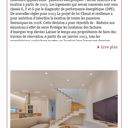
indécents, appelés aussi “passoires énergétiques”, seront interdits à la
location à partir de 2023. Les logements qui seront concernés sont ceux
classés E, F et G par le diagnostic de performance énergétique (DPE).
De nouvelles règles pour 2023 Le projet de loi Climat et résilience a
pour ambition d’interdire la location de toutes les passoires
thermiques en 2028. Cette décision a pour objectifs de : Réduire nos
émissions à effet de serre Protéger les locataires des factures
d’énergies trop élevées Laisser le temps aux propriétaires de faire des
travaux de rénovation A partir du 1er janvier 2023, tous les
propriétaires souhaitant mettre en location leur logement devront
s’assurer de sa performance énergétique. En effet, le seuil maximal de
lire plus
consommation d’énergie finale d’un logement sera de 450 kWh/m².
Au-delà de ce seuil, le logement sera considéré comme indécent et il
sera interdit de conclure un nouveau bail à la location de ce bien. Sont
visés notamment les logements classés G. Toutefois, il est important de
préciser que cette interdiction ne concerne pas les contrats de location
signés avant le 1er janvier 2023 et toujours en vigueur. Celle-ci ne
concerne seulement la France métropolitaine, les Dom-tom auront
jusqu’à 2028 pour une transition vers des logements moins
énergivores. Ainsi, voici comment se profile le durcissement des règles
concernant la décence énergétique de certains logements : -
Interdiction à la location des logements notés E en 2034 - Interdiction
à la location des logements notés F en 2028 - Interdiction à la location
des logements notés G en 2025 Aide fiscale pour la rénovation de ces
“passoires énergétiques” Pour aider la transition vers des logements
moins énergivores, le gouvernement met en place une aide fiscale pour
la rénovation de ces “passoires énergétiques”. Les propriétaires
bailleurs pourront bénéficier d’une réduction sur leurs impôts en