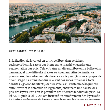
Rent control: what is it?
Si la fixation du loyer est en principe libre, dans certaines
agglomérations, la rareté des biens sur le marché engendre une
augmentation des prix. Cela entraîne un déséquilibre entre l’offre et la
demande, et une difficulté d’accès au logement. Afin de limiter ce
phénomène, l’encadrement des loyers a vu le jour. On vous explique de
quoi il s’agit. Les zones tendues Ce sont des zones urbaines à forte
densité (>50 000 habitants) dans lesquelles il existe un déséquilibre
entre l’offre et la demande de logements, entraînant une hausse des
prix des loyers. Paris fut la première des 28 zones tendues du pays. La
loi ALUR puis la loi ELAN ont instauré un encadrement des loyers afin
de limiter ces hausses de loyers. L’encadrement des loyers ne concerne
que les biens qui constituent la résidence principale du locataire (bail
lire plus
d'habitation principale ou bail mixte). Les règles à respecter Depuis le